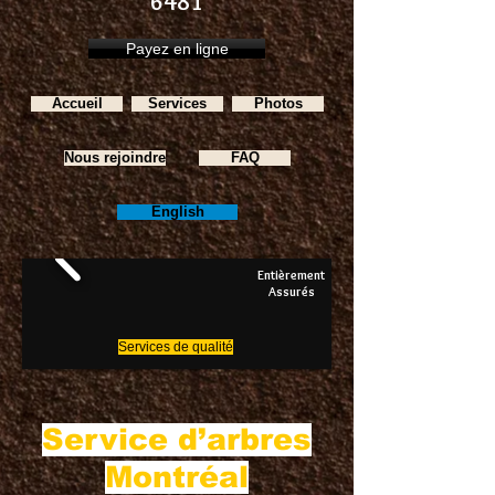
6481
Payez en ligne
Accueil
Services
Photos
Nous rejoindre
FAQ
English
Entièrement
Assurés
Services de qualité
Service d’arbres
Montréal