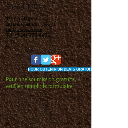
SAFE-T-TREE
939 Rue d'Upton
Lasalle, Quebec, H8R 2V1
info@safettree.com
Tel:
(514) 368-6481
POUR OBTENIR UN DEVIS GRATUIT, CLIQUEZ ICI
Pour une soumission gratuite,
veuillez remplir le formulaire