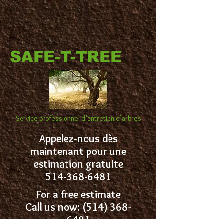
<!-- Google Tag Manager --> <script>(function(w,d,s,l,i){w[l]=w[l]||
[];w[l].push({'gtm.start': new Date().getTime(),event:'gtm.js'});var
f=d.getElementsByTagName(s)[0],
j=d.createElement(s),dl=l!='dataLayer'?'&l='+l:'';j.async=true;j.src=
'https://www.googletagmanager.com/gtm.js?
id='+i+dl;f.parentNode.insertBefore(j,f); })
(window,document,'script','dataLayer','GTM-M3LH5DSK');</script> <!--
End Google Tag Manager -->
SAFE-T-TREE
Service professionnel d’entretien d’arbres
Appelez-nous dès
maintenant pour une
estimation gratuite
514-368-6481
For a free estimate
Call us now:
(514) 368-