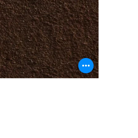
Au sujet de Safe-T-Tree
(514) 368-6481
P
lus de 25 ans d’expérience dans
l’industrie; notre but : satisfaire le client